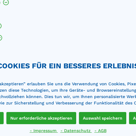
h
COOKIES FÜR EIN BESSERES ERLEBNI
 akzeptieren” erlauben Sie uns die Verwendung von Cookies, Pixe
zen diese Technologien, um Ihre Geräte- und Browsereinstellun
achvollziehen können. Dies tun wir, um Ihnen personalisierte Wer
e zur Sicherstellung und Verbesserung der Funktionalität des 
ne sind wir Ihnen bei der Planung und Auswahl der passe
Nur erforderliche akzeptieren
Auswahl speichern
A
Sie uns für eine kostenlose B
- Impressum
- Datenschutz
- AGB