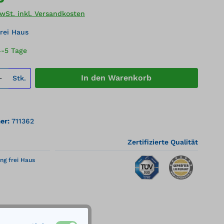
MwSt. inkl. Versandkosten
rei Haus
4-5 Tage
 Anzahl: Gib den gewünschten Wert ei
In den Warenkorb
Stk.
er:
711362
Zertifizierte Qualität
ng frei Haus