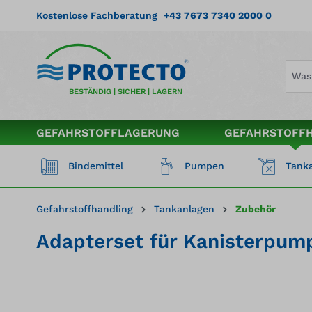
springen
Zur Hauptnavigation springen
Kostenlose Fachberatung
+43 7673 7340 2000 0
BESTÄNDIG | SICHER | LAGERN
GEFAHRSTOFFLAGERUNG
GEFAHRSTOFF
Bindemittel
Pumpen
Tanka
Gefahrstoffhandling
Tankanlagen
Zubehör
Adapterset für Kanisterpum
Bildergalerie überspringen