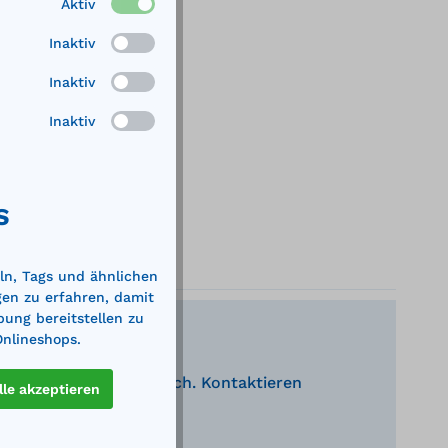
Aktiv
Inaktiv
Inaktiv
Inaktiv
S
ln, Tags und ähnlichen
gen zu erfahren, damit
bung bereitstellen zu
Onlineshops.
nden Produkte behilflich. Kontaktieren
lle akzeptieren
eratung.