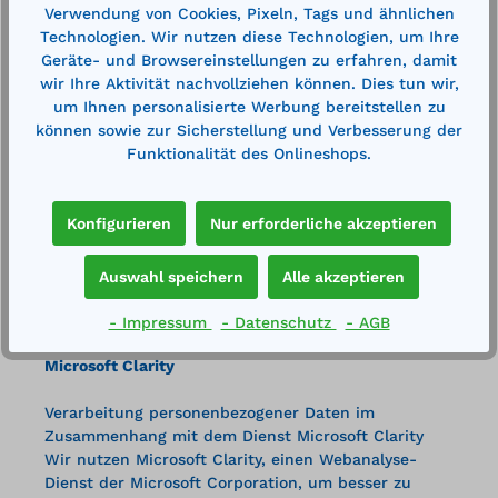
Verwendung von Cookies, Pixeln, Tags und ähnlichen
folgenden Link
Technologien. Wir nutzen diese Technologien, um Ihre
(http://tools.google.com/dlpage/gaoptout?hl=de)
Geräte- und Browsereinstellungen zu erfahren, damit
verfügbare Browser-Plugin herunterladen und
wir Ihre Aktivität nachvollziehen können. Dies tun wir,
installieren. Nähere Informationen zu
um Ihnen personalisierte Werbung bereitstellen zu
Nutzungsbedingungen und Datenschutz finden Sie
können sowie zur Sicherstellung und Verbesserung der
unter
http://www.google.com/analytics/terms/de.htm
Funktionalität des Onlineshops.
l
bzw.
unter
https://www.google.com/policies/privacy/
Konfigurieren
Nur erforderliche akzeptieren
Wir weisen Sie darauf hin, dass auf dieser Website
Google Analytics um den Code „anonymizeIp“
erweitert wurde, um eine anonymisierte Erfassung
Auswahl speichern
Alle akzeptieren
von IP-Adressen zu gewährleisten.
- Impressum
- Datenschutz
- AGB
Microsoft Clarity
Verarbeitung personenbezogener Daten im
Zusammenhang mit dem Dienst Microsoft Clarity
Wir nutzen Microsoft Clarity, einen Webanalyse-
Dienst der Microsoft Corporation, um besser zu