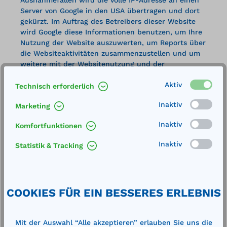
Server von Google in den USA übertragen und dort
gekürzt. Im Auftrag des Betreibers dieser Website
wird Google diese Informationen benutzen, um Ihre
Nutzung der Website auszuwerten, um Reports über
die Websiteaktivitäten zusammenzustellen und um
weitere mit der Websitenutzung und der
Internetnutzung verbundene Dienstleistungen
Aktiv
gegenüber dem Websitebetreiber zu erbringen. Die
Technisch erforderlich
im Rahmen von Google Analytics von Ihrem Browser
Inaktiv
Marketing
übermittelte IP-Adresse wird nicht mit anderen
Daten von Google zusammengeführt. Sie können die
Inaktiv
Komfortfunktionen
Speicherung der Cookies durch eine entsprechende
Einstellung Ihrer Browser-Software verhindern; wir
Inaktiv
Statistik & Tracking
weisen Sie jedoch darauf hin, dass Sie in diesem
Fall gegebenenfalls nicht sämtliche Funktionen
dieser Website vollumfänglich nutzen können. Sie
können darüber hinaus die Erfassung, der durch
COOKIES FÜR EIN BESSERES ERLEBNIS
das Cookie erzeugten und auf Ihre Nutzung der
Website bezogenen Daten (inkl. Ihrer IP-Adresse) an
Google sowie die Verarbeitung dieser Daten durch
Mit der Auswahl “Alle akzeptieren” erlauben Sie uns die
Google verhindern, indem Sie das unter dem