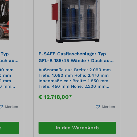
 Typ
F-SAFE Gasflaschenlager Typ
ach aus
GFL-B 185/45 Wände / Dach aus
or
Beton, mit Maschengittertor
090 mm
Außenmaße ca.: Breite: 2.090 mm
70 mm
Tiefe: 1.080 mm Höhe: 2.470 mm
50 mm
Innenmaße ca.: Breite: 1.850 mm
00 mm
Tiefe: 450 mm Höhe: 2.200 mm
0 mm
Grundfläche: Breite: 2.090 mm
€ 12.718,00*
Tiefe: 880 mm Gewicht: 1900 kg
(unbeladen) Lagerkapazität:
Merken
Merken
 Stück,
Einzellagerung stehend: 7 Stück,
Gasflaschen B50 (230 mm)
Gasflaschenlager aus Stahlbeton in
 x T ca.
Brandschutz-Bauweise Geeignet zur
b
In den Warenkorb
nlager
Entleerung, Bereitstellung und
utz-
Lagerung von Druckgasflaschen