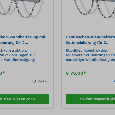
nmaße (BxTxH): 1250 x 500
mm(inkl. 100 mm
rstand im
eich)Kapazität: 4 x 50 l
flaschen
chen-Wandhalterung mit
Gasflaschen-Wandhalteru
cherung für 2
Kettensicherung für 2
chen, Ø 140 mm
Gasflaschen, Ø 230 mm
chkonstruktion,
Stahlblechkonstruktion,
zinkt Bohrungen für
feuerverzinkt Bohrungen fü
ge Wandbefestigung
bauseitige Wandbefestigun
0*
€ 76,00*
Merken
In den Warenkorb
In den Warenkor