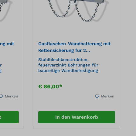
ng mit
Gasflaschen-Wandhalterung mit
Kettensicherung für 2
Gasflaschen, Ø 320 mm
Stahlblechkonstruktion,
r
feuerverzinkt Bohrungen für
g
bauseitige Wandbefestigung
€ 86,00*
Merken
Merken
b
In den Warenkorb