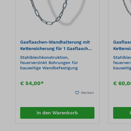
W19Außenmaße (BxTxH): 950 x 500
W19Auße
x 2050 mm(inkl. 100 mm
x 2050 
Dachüberstand im
Dachübe
Frontbereich)Kapazität: 3 x 50 l
Frontber
Druckgasflaschen
Druckgas
Gasflaschen-Wandhalterung mit
Gasflas
Kettensicherung für 1 Gasflasche,
Kettensi
Ø 320 mm
Gasflas
Stahlblechkonstruktion,
Stahlble
feuerverzinkt Bohrungen für
feuerver
bauseitige Wandbefestigung
bauseiti
€ 54,00*
€ 60,0
Merken
In den Warenkorb