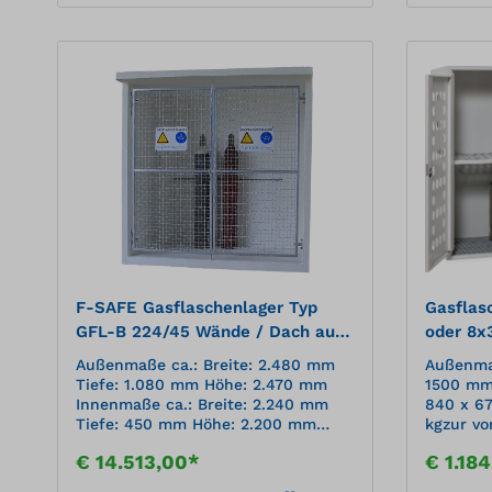
F-SAFE Gasflaschenlager Typ
Gasflas
GFL-B 224/45 Wände / Dach aus
oder 8x
Beton, mit Maschengittertor
verzinkt
Außenmaße ca.: Breite: 2.480 mm
Außenmaß
polyest
Tiefe: 1.080 mm Höhe: 2.470 mm
1500 mm
Innenmaße ca.: Breite: 2.240 mm
840 x 6
Tiefe: 450 mm Höhe: 2.200 mm
kgzur vo
Gewicht: 2300 kg (unbeladen)
von Gas
€ 14.513,00*
€ 1.18
Grundfläche: Breite: 2.480 mm
510ideal
Tiefe: 880 mm Lagerkapazität:
Propang