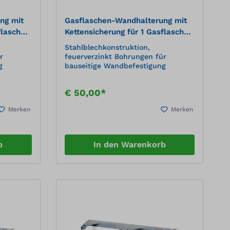
ng mit
Gasflaschen-Wandhalterung mit
flasche,
Kettensicherung für 1 Gasflasche,
Ø 230 mm
Stahlblechkonstruktion,
r
feuerverzinkt Bohrungen für
g
bauseitige Wandbefestigung
€ 50,00*
Merken
Merken
b
In den Warenkorb