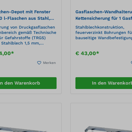
hen à 33 kgAnlieferung im
tem Zustand
chen-Depot mit Fenster
Gasflaschen-Wandhalteru
0 l-Flaschen aus Stahl,
Kettensicherung für 1 Gas
 und
Ø 140 mm
rung von Druckgasflaschen
Stahlblechkonstruktion,
erpulverbeschichtet
nbereich gemäß Technische
feuerverzinkt Bohrungen fü
ür Gefahrstoffe (TRGS)
bauseitige Wandbefestigun
: Stahlblech 1,5 mm,
Oberfläche: Polyester-
4,00*
€ 43,00*
schichtet RAL 9002
2-flügelige Tür,
Merken
ßbar1 Kontrollfenster je
l4 Flaschenhalter mit
temit Riffelblechboden 3/5
schenstellplatz 2
In den Warenkorb
In den Warenkor
hrungen im Dach, NW 22
G-Verschraubung 13,5 (mit
ffstopfen verschlossen)mit
agerechten
schienen zur Aufnahme von
nvorbereitet für
estigungnatürliche
 gem. TRG
zeichnung mit Warnsymbol