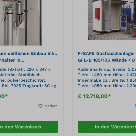
m seitlichen Einbau inkl.
F-SAFE Gasflaschenlager
halter in
GFL-B 185/105 Wände / D
chenschränke Typ GFL-S
Beton, mit Maschengittert
e (BxTxH): 220 x 347 x
Außenmaße ca.: Breite: 2.
terial: Stahlblech
Tiefe: 1.450 mm Höhe: 2.4
he: pulverbeschichtet,
Innenmaße ca.: Breite: 1.8
u RAL 7035 Tragkraft: 60 kg
Tiefe: 1.050 mm Höhe: 2.2
Grundfläche: Breite: 2.09
00*
€ 12.718,00*
Tiefe: 1.200 mm Gewicht: 5500 kg
(unbeladen) Lagerkapazität:
Merken
Einzellagerung stehend: 28
Gasflaschen B50 (230 mm)
Lagerung stehend auf
Transportpalette: 1 Stück (B
In den Warenkorb
In den Warenkor
800 x 1030 mm) Gasflasche
aus Stahlbeton in Brandsch