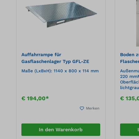
Auffahrrampe für
Boden zu
Gasflaschenlager Typ GFL-ZE
Flaschen
Gasflas
Maße (LxBxH): 1140 x 800 x 114 mm
Außenmaß
G90
220 mmMa
Oberfläc
lichtgra
€ 194,00*
€ 135,
Merken
In den Warenkorb