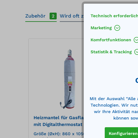
Zubehör
Wird oft zusammen gekauft
2
Technisch erforderlic
Marketing
Produktgalerie überspringen
Komfortfunktionen
Statistik & Tracking
Mit der Auswahl “Alle
Technologien. Wir nut
wir Ihre Aktivität n
Heizmantel für Gasflaschen
Heizm
können sowi
mit Digitalthermostat mit
mit D
Heizbereich 0-40°C
Heizb
Konfigurieren
Größe (ØxH): 860 x 1050
Größe