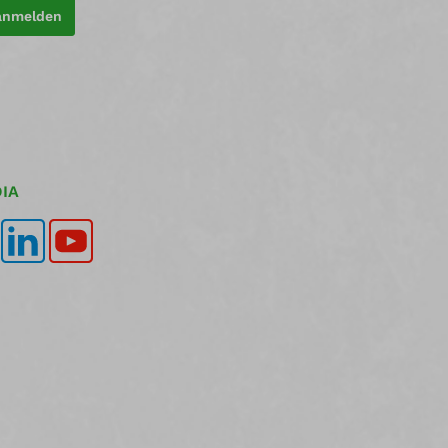
 anmelden
IA