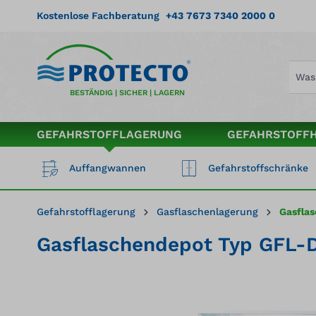
springen
Zur Hauptnavigation springen
Kostenlose Fachberatung
+43 7673 7340 2000 0
BESTÄNDIG | SICHER | LAGERN
GEFAHRSTOFFLAGERUNG
GEFAHRSTOFF
Auffangwannen
Gefahrstoffschränke
Gefahrstofflagerung
Gasflaschenlagerung
Gasfla
Gasflaschendepot Typ GFL-D 
Bildergalerie überspringen