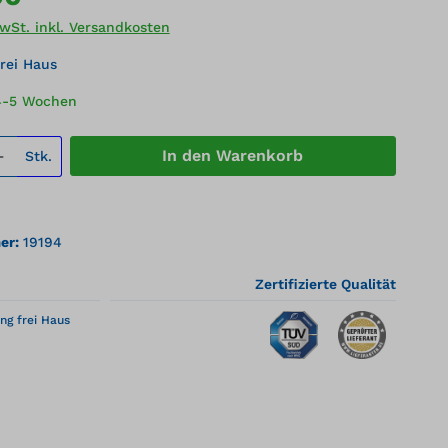
MwSt. inkl. Versandkosten
rei Haus
 4-5 Wochen
 Anzahl: Gib den gewünschten Wert ei
In den Warenkorb
Stk.
er:
19194
Zertifizierte Qualität
ng frei Haus