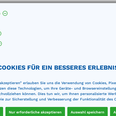
h
COOKIES FÜR EIN BESSERES ERLEBNI
 akzeptieren” erlauben Sie uns die Verwendung von Cookies, Pixe
zen diese Technologien, um Ihre Geräte- und Browsereinstellun
achvollziehen können. Dies tun wir, um Ihnen personalisierte Wer
antel für Gasflaschen
e zur Sicherstellung und Verbesserung der Funktionalität des 
igitalthermostat mit
ereich 0-90°C
Nur erforderliche akzeptieren
Auswahl speichern
A
 (ØxH): 860 x 1050