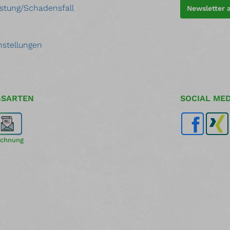
port.
stung/Schadensfall
Newsletter
nstellungen
GSARTEN
SOCIAL MED
chnung