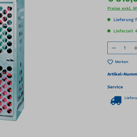
Preise exkl. 
Lieferung f
Lieferzeit
Produkt
Merken
Artikel-Numm
Service
Lieferu