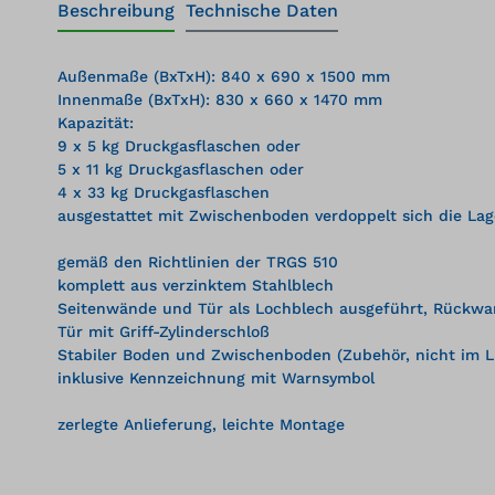
Beschreibung
Technische Daten
Außenmaße (BxTxH): 840 x 690 x 1500 mm
Innenmaße (BxTxH): 830 x 660 x 1470 mm
Kapazität:
9 x 5 kg Druckgasflaschen oder
5 x 11 kg Druckgasflaschen oder
4 x 33 kg Druckgasflaschen
ausgestattet mit Zwischenboden verdoppelt sich die Lag
gemäß den Richtlinien der TRGS 510
komplett aus verzinktem Stahlblech
Seitenwände und Tür als Lochblech ausgeführt, Rückwa
Tür mit Griff-Zylinderschloß
Stabiler Boden und Zwischenboden (Zubehör, nicht im Li
inklusive Kennzeichnung mit Warnsymbol
zerlegte Anlieferung, leichte Montage