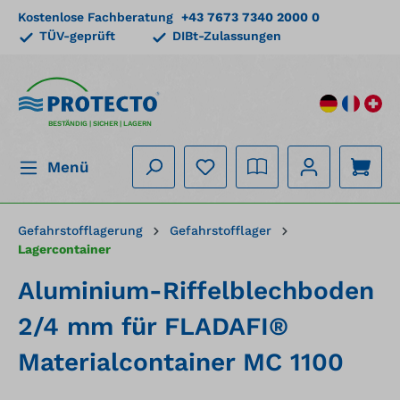
Kostenlose Fachberatung
+43 7673 7340 2000 0
alt springen
TÜV-geprüft
DIBt-Zulassungen
BESTÄNDIG | SICHER | LAGERN
Menü
Gefahrstofflagerung
Gefahrstofflager
Lagercontainer
Aluminium-Riffelblechboden
2/4 mm für FLADAFI®
Materialcontainer MC 1100