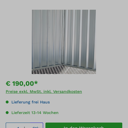
Bildergalerie überspringen
€ 190,00*
Preise exkl. MwSt. inkl. Versandkosten
Lieferung frei Haus
Lieferzeit 13-14 Wochen
Produkt Anzahl: Gib den gewünschten We