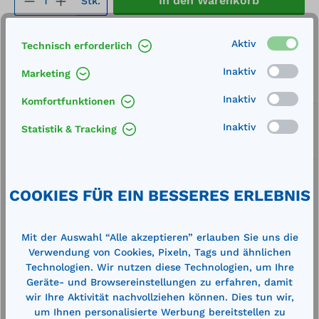
In den Warenkorb
Stk.
Merken
Aktiv
Technisch erforderlich
Artikel-Nummer:
22899
Inaktiv
Marketing
Service
Inaktiv
Komfortfunktionen
Lieferung frei Haus
Inaktiv
Statistik & Tracking
Zertifizierte Qualität
COOKIES FÜR EIN BESSERES ERLEBNIS
Mit der Auswahl “Alle akzeptieren” erlauben Sie uns die
Beschreibung
Verwendung von Cookies, Pixeln, Tags und ähnlichen
Technologien. Wir nutzen diese Technologien, um Ihre
Technische Daten
Geräte- und Browsereinstellungen zu erfahren, damit
wir Ihre Aktivität nachvollziehen können. Dies tun wir,
um Ihnen personalisierte Werbung bereitstellen zu