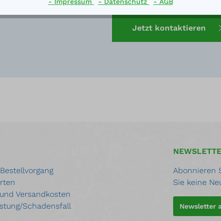
Sie uns für eine kostenlose B
- Impressum
- Datenschutz
- AGB
Jetzt kontaktieren
NEWSLETT
 Bestellvorgang
Abonnieren S
rten
Sie keine Ne
 und Versandkosten
stung/Schadensfall
Newsletter