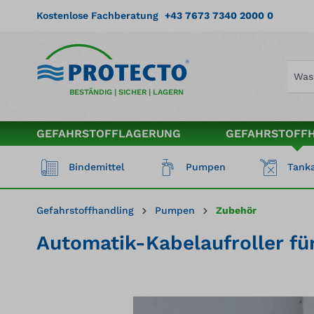
springen
Zur Hauptnavigation springen
Kostenlose Fachberatung
+43 7673 7340 2000 0
BESTÄNDIG | SICHER | LAGERN
GEFAHRSTOFFLAGERUNG
GEFAHRSTOFF
Bindemittel
Pumpen
Tanka
Gefahrstoffhandling
Pumpen
Zubehör
Automatik-Kabelaufroller f
Bildergalerie überspringen