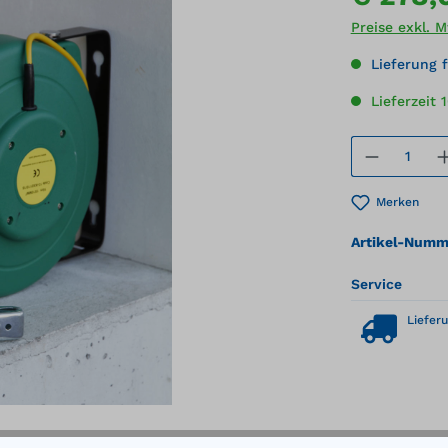
Preise exkl. 
Lieferung f
Lieferzeit 
Produkt
Merken
Artikel-Numm
Service
Lieferu