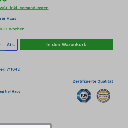
MwSt. inkl. Versandkosten
rei Haus
10-11 Wochen
 Anzahl: Gib den gewünschten Wert ei
In den Warenkorb
Stk.
er:
711042
Zertifizierte Qualität
ng frei Haus