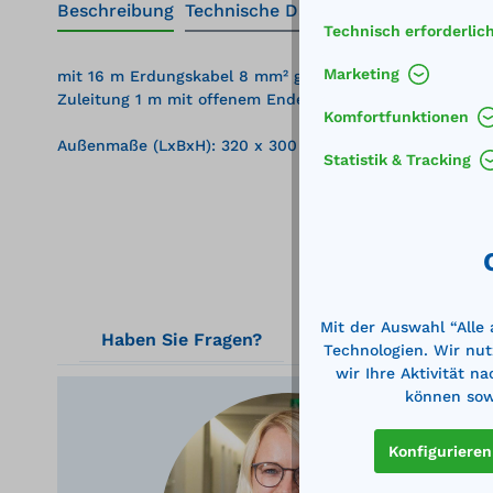
Beschreibung
Technische Daten
Technisch erforderlic
Marketing
mit 16 m Erdungskabel 8 mm² grün/gelb, Erdungsklemm
Zuleitung 1 m mit offenem Ende
Komfortfunktionen
Außenmaße (LxBxH): 320 x 300 x 140 mm
Statistik & Tracking
Mit der Auswahl “Alle
Haben Sie Fragen?
Technologien. Wir nut
wir Ihre Aktivität n
können sowi
Konfigurieren
Ger