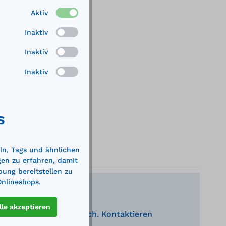
Aktiv
Inaktiv
Inaktiv
Inaktiv
S
ln, Tags und ähnlichen
gen zu erfahren, damit
bung bereitstellen zu
Onlineshops.
lle akzeptieren
nden Produkte behilflich. Kontaktieren