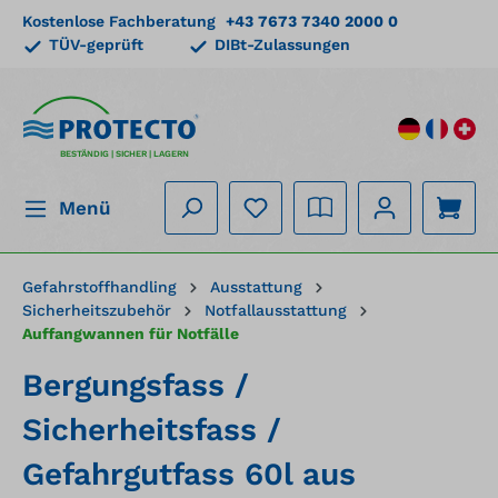
Kostenlose Fachberatung
+43 7673 7340 2000 0
alt springen
TÜV-geprüft
DIBt-Zulassungen
BESTÄNDIG | SICHER | LAGERN
Menü
Gefahrstoffhandling
Ausstattung
Sicherheitszubehör
Notfallausstattung
Auffangwannen für Notfälle
Bergungsfass /
Sicherheitsfass /
Gefahrgutfass 60l aus