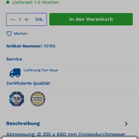
Lieferzeit 1-2 Wochen
Produkt Anzahl: Gib den gewünschten We
In den Warenkorb
Stk.
Merken
Artikel-Nummer:
10196
Service
Lieferung frei Haus
Zertifizierte Qualität
Beschreibung
Abmessung: Ø 355 x 680 mm (Innendurchmesser