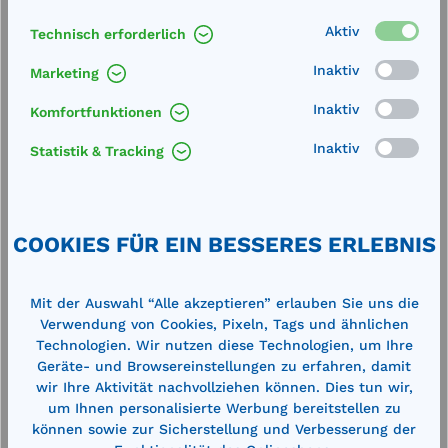
x Außenhöhe) Gewicht: 6,6 kgSpezial-Deckelfass,
zugelassen ( T ) zur Bergung un…
Mehr
Aktiv
Technisch erforderlich
Technische Daten
Inaktiv
Marketing
Inaktiv
Komfortfunktionen
Inaktiv
Statistik & Tracking
COOKIES FÜR EIN BESSERES ERLEBNIS
Produktgalerie überspringen
Cross-Selling
Mit der Auswahl “Alle akzeptieren” erlauben Sie uns die
Verwendung von Cookies, Pixeln, Tags und ähnlichen
Technologien. Wir nutzen diese Technologien, um Ihre
Geräte- und Browsereinstellungen zu erfahren, damit
wir Ihre Aktivität nachvollziehen können. Dies tun wir,
um Ihnen personalisierte Werbung bereitstellen zu
können sowie zur Sicherstellung und Verbesserung der