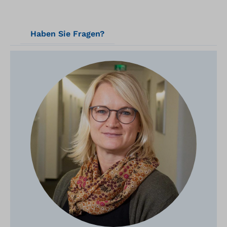
O778 braun
O
Haben Sie Fragen?