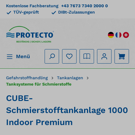
Kostenlose Fachberatung
+43 7673 7340 2000 0
alt springen
TÜV-geprüft
DIBt-Zulassungen
BESTÄNDIG | SICHER | LAGERN
Menü
Gefahrstoffhandling
Tankanlagen
Tanksysteme für Schmierstoffe
CUBE-
Schmierstofftankanlage 1000
Indoor Premium