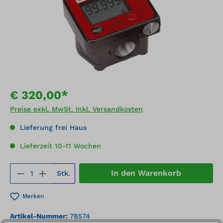
€ 320,00*
Preise exkl. MwSt. inkl. Versandkosten
Lieferung frei Haus
Lieferzeit 10-11 Wochen
Produkt Anzahl: Gib den gewünschten We
In den Warenkorb
Stk.
Merken
Artikel-Nummer:
78574