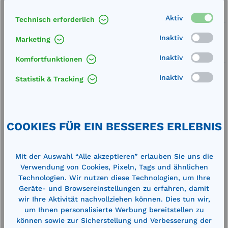
Service
Aktiv
Technisch erforderlich
Lieferung frei Haus
Inaktiv
Marketing
Zertifizierte Qualität
Inaktiv
Komfortfunktionen
Inaktiv
Statistik & Tracking
Beschreibung
COOKIES FÜR EIN BESSERES ERLEBNIS
Durchfluss: 1-30 l/min Anschluss: ½" IG Druck:
max. 70 barOvalradprinzip
Mit der Auswahl “Alle akzeptieren” erlauben Sie uns die
Verwendung von Cookies, Pixeln, Tags und ähnlichen
Technische Daten
Technologien. Wir nutzen diese Technologien, um Ihre
Geräte- und Browsereinstellungen zu erfahren, damit
wir Ihre Aktivität nachvollziehen können. Dies tun wir,
um Ihnen personalisierte Werbung bereitstellen zu
können sowie zur Sicherstellung und Verbesserung der