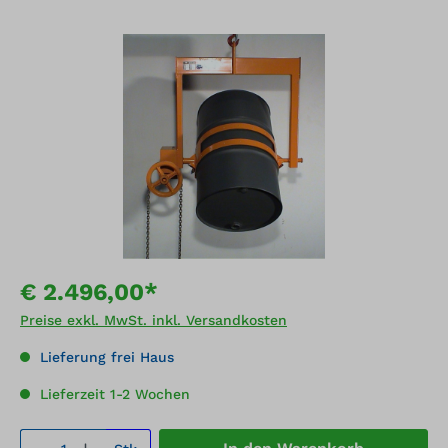
Bildergalerie überspringen
€ 2.496,00*
Preise exkl. MwSt. inkl. Versandkosten
Lieferung frei Haus
Lieferzeit 1-2 Wochen
Produkt Anzahl: Gib den gewünschten We