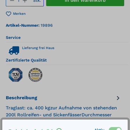
In den Warenkorb
Stk.
Merken
Artikel-Nummer:
19896
Service
Lieferung frei Haus
Zertifizierte Qualität
Beschreibung
Traglast: ca. 400 kgzur Aufnahme von stehenden
200l Rollreifen- und SickenfässerDurchmesser
Fassmantel: 560 mmmanuelle Bedie…
Mehr