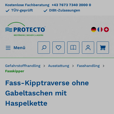
Kostenlose Fachberatung
+43 7673 7340 2000 0
alt springen
TÜV-geprüft
DIBt-Zulassungen
BESTÄNDIG | SICHER | LAGERN
Menü
Gefahrstoffhandling
Ausstattung
Fasshandling
Fasskipper
Fass-Kipptraverse ohne
Gabeltaschen mit
Haspelkette