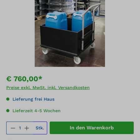
Bildergalerie überspringen
€ 760,00*
Preise exkl. MwSt. inkl. Versandkosten
Lieferung frei Haus
Lieferzeit 4-5 Wochen
Produkt Anzahl: Gib den gewünschten We
In den Warenkorb
Stk.