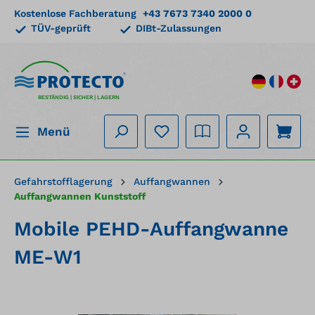
Kostenlose Fachberatung
+43 7673 7340 2000 0
alt springen
TÜV-geprüft
DIBt-Zulassungen
BESTÄNDIG | SICHER | LAGERN
Menü
Gefahrstofflagerung
Auffangwannen
Auffangwannen Kunststoff
Mobile PEHD-Auffangwanne
ME-W1