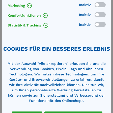
Inaktiv
Marketing
Inaktiv
Komfortfunktionen
Inaktiv
Statistik & Tracking
Produktgalerie überspringen
Cross-Selling
COOKIES FÜR EIN BESSERES ERLEBNIS
Mit der Auswahl “Alle akzeptieren” erlauben Sie uns die
Verwendung von Cookies, Pixeln, Tags und ähnlichen
Technologien. Wir nutzen diese Technologien, um Ihre
Geräte- und Browsereinstellungen zu erfahren, damit
wir Ihre Aktivität nachvollziehen können. Dies tun wir,
um Ihnen personalisierte Werbung bereitstellen zu
können sowie zur Sicherstellung und Verbesserung der
Funktionalität des Onlineshops.
Mobile PEHD-Auffangwanne ME-W2
M