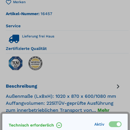
Merken
Artikel-Nummer:
16457
Service
Lieferung frei Haus
Zertifizierte Qualität
Beschreibung
Außenmaße (LxBxH): 1020 x 870 x 600/1080 mm
Auffangvolumen: 225lTÜV-geprüfte Ausführung
zum innerbetrieblichen Transport von…
Mehr
Technische Daten
Aktiv
Technisch erforderlich