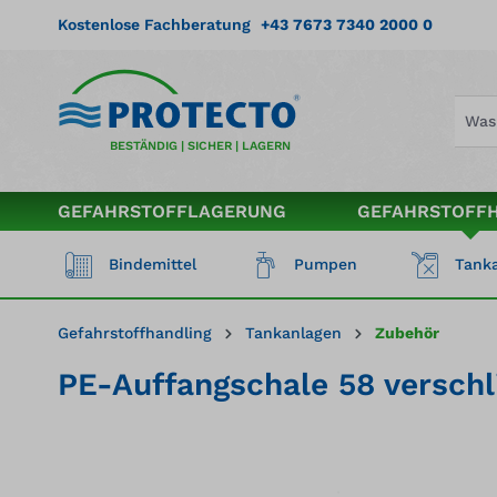
springen
Zur Hauptnavigation springen
Kostenlose Fachberatung
+43 7673 7340 2000 0
BESTÄNDIG | SICHER | LAGERN
GEFAHRSTOFFLAGERUNG
GEFAHRSTOFF
Bindemittel
Pumpen
Tanka
Gefahrstoffhandling
Tankanlagen
Zubehör
PE-Auffangschale 58 verschl
Bildergalerie überspringen