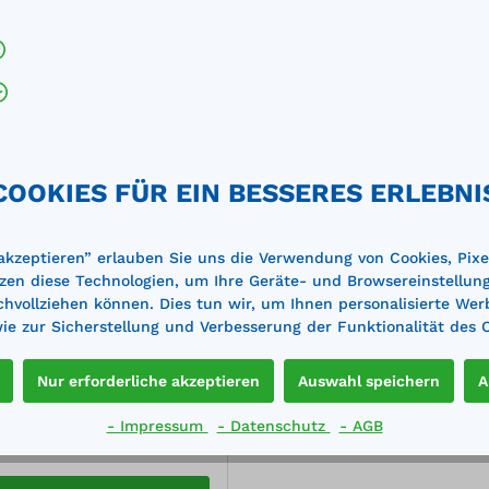
COOKIES FÜR EIN BESSERES ERLEBNI
ngschale PE20
 akzeptieren” erlauben Sie uns die Verwendung von Cookies, Pixe
zen diese Technologien, um Ihre Geräte- und Browsereinstellun
: 650 x 400 x 100 mm
achvollziehen können. Dies tun wir, um Ihnen personalisierte Wer
en: 20 l mit 4-Kammern-
e zur Sicherstellung und Verbesserung der Funktionalität des 
m zum sicheren
portieren und Entleeren
die 4 Ausgusskanten
Nur erforderliche akzeptieren
Auswahl speichern
A
3,00*
toff: PE
Merken
- Impressum
- Datenschutz
- AGB