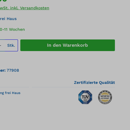
MwSt. inkl. Versandkosten
rei Haus
10-11 Wochen
 Anzahl: Gib den gewünschten Wert ei
In den Warenkorb
Stk.
er:
77908
Zertifizierte Qualität
ng frei Haus