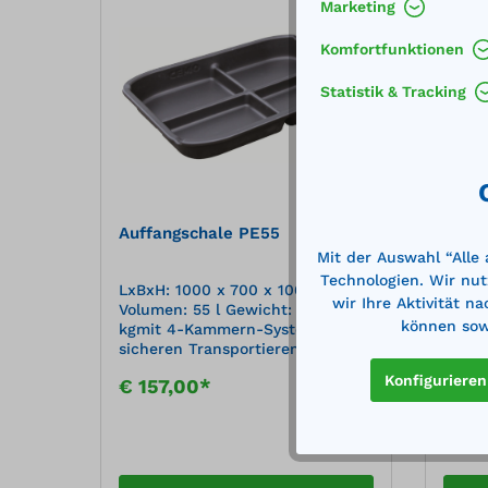
Marketing
Komfortfunktionen
Statistik & Tracking
Auffangschale PE55
Auffa
Mit der Auswahl “Alle
Technologien. Wir nut
LxBxH: 1000 x 700 x 100 mm
LxBxH
wir Ihre Aktivität n
Volumen: 55 l Gewicht: ca. 2,8
Volum
können sowi
kgmit 4-Kammern-System zum
Syste
sicheren Transportieren und
Trans
Entleeren über die 4
über 
Konfigurieren
€ 157,00*
€ 10
Ausgusskanten Werkstoff: PE
Werks
Merken