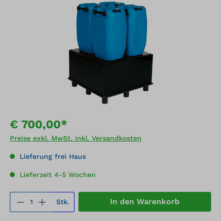
Bildergalerie überspringen
€ 700,00*
Preise exkl. MwSt. inkl. Versandkosten
Lieferung frei Haus
Lieferzeit 4-5 Wochen
Produkt Anzahl: Gib den gewünschten We
In den Warenkorb
Stk.