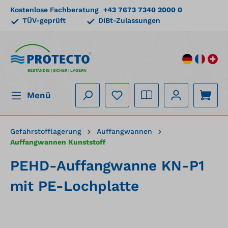
Kostenlose Fachberatung
+43 7673 7340 2000 0
alt springen
TÜV-geprüft
DIBt-Zulassungen
BESTÄNDIG | SICHER | LAGERN
Menü
Gefahrstofflagerung
Auffangwannen
Auffangwannen Kunststoff
PEHD-Auffangwanne KN-P1
mit PE-Lochplatte