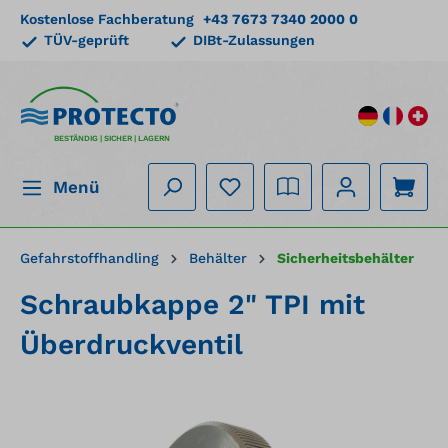
Kostenlose Fachberatung
+43 7673 7340 2000 0
alt springen
TÜV-geprüft
DIBt-Zulassungen
BESTÄNDIG | SICHER | LAGERN
Menü
Gefahrstoffhandling
Behälter
Sicherheitsbehälter
Schraubkappe 2" TPI mit
Überdruckventil
Bildergalerie überspringen