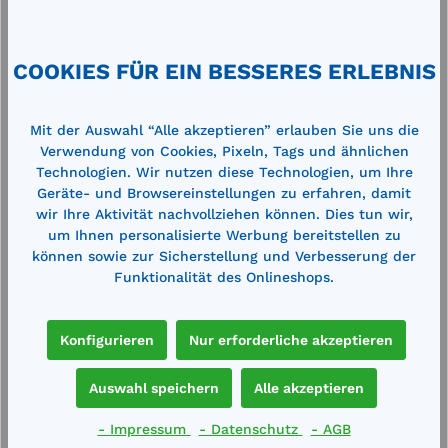
Sicherheitskannen
Ü
S
Höhe: 120 mm Ø Trichterkopf: 140 mm Ø
E
Trichterrohr: 23 mmEinstecktrichter für
a
COOKIES FÜR EIN BESSERES ERLEBNIS
Sicherheitskannen - aus hochwertigem
E
e:
und beständigem Edelstahl Ermöglicht
k
leichtes und komfortables Befüllen
s
Mit der Auswahl “Alle akzeptieren” erlauben Sie uns die
€ 80,00*
€
Wandstärke 0,6 mm
L
Verwendung von Cookies, Pixeln, Tags und ähnlichen
D
en
Merken
Technologien. Wir nutzen diese Technologien, um Ihre
Geräte- und Browsereinstellungen zu erfahren, damit
wir Ihre Aktivität nachvollziehen können. Dies tun wir,
um Ihnen personalisierte Werbung bereitstellen zu
In den Warenkorb
können sowie zur Sicherstellung und Verbesserung der
Funktionalität des Onlineshops.
Konfigurieren
Nur erforderliche akzeptieren
Produktgalerie überspringen
Zubehör
Auswahl speichern
Alle akzeptieren
- Impressum
- Datenschutz
- AGB