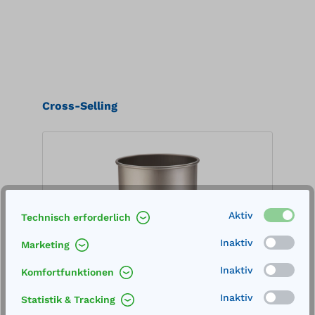
Produktgalerie überspringen
Cross-Selling
Aktiv
Technisch erforderlich
Inaktiv
Marketing
Inaktiv
Komfortfunktionen
Inaktiv
Statistik & Tracking
Einstecktrichter gerade für
E