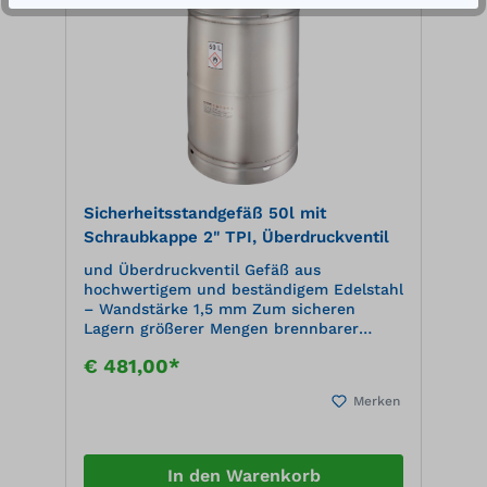
Sicherheitsstandgefäß 50l mit
Schraubkappe 2" TPI, Überdruckventil
und Überdruckventil Gefäß aus
hochwertigem und beständigem Edelstahl
– Wandstärke 1,5 mm Zum sicheren
Lagern größerer Mengen brennbarer
Flüssigkeiten – auch zum Abfüllen und
€ 481,00*
Dosieren nutzbar Hohe Standfestigkeit
des Gefäßes Gefäß stapelbar, z.B. für
Merken
Zwischenlagerung leerer Gefäße
Ausgestattet mit herausnehmbarer
Flammensicherung Überdruckventil in
Schraubkappe (Druckausgleich ab ca. 0,3
In den Warenkorb
bar)