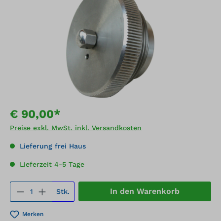
€ 90,00*
Preise exkl. MwSt. inkl. Versandkosten
Lieferung frei Haus
Lieferzeit 4-5 Tage
Produkt Anzahl: Gib den gewünschten We
In den Warenkorb
Stk.
Merken