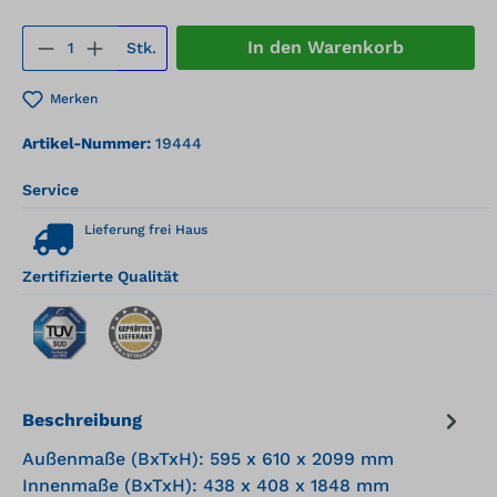
Produkt Anzahl: Gib den gewünschten We
In den Warenkorb
Stk.
Merken
Artikel-Nummer:
19444
Service
Lieferung frei Haus
Zertifizierte Qualität
Beschreibung
Außenmaße (BxTxH): 595 x 610 x 2099 mm
Innenmaße (BxTxH): 438 x 408 x 1848 mm