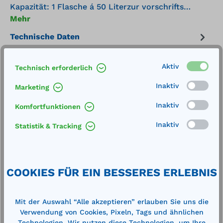
Kapazität: 1 Flasche á 50 Literzur vorschrifts…
Mehr
Technische Daten
Aktiv
Technisch erforderlich
Inaktiv
Marketing
Inaktiv
Komfortfunktionen
Inaktiv
Produktgalerie überspringen
Zubehör
Statistik & Tracking
COOKIES FÜR EIN BESSERES ERLEBNIS
Mit der Auswahl “Alle akzeptieren” erlauben Sie uns die
Verwendung von Cookies, Pixeln, Tags und ähnlichen
Technologien. Wir nutzen diese Technologien, um Ihre