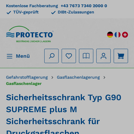
Kostenlose Fachberatung
+43 7673 7340 2000 0
alt springen
TÜV-geprüft
DIBt-Zulassungen
BESTÄNDIG | SICHER | LAGERN
Menü
Gefahrstofflagerung
Gasflaschenlagerung
Gasflaschenlager
Sicherheitsschrank Typ G90
SUPREME plus M
Sicherheitsschrank für
Druckgasflaschen