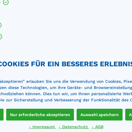
h
00 l
COOKIES FÜR EIN BESSERES ERLEBNI
 akzeptieren” erlauben Sie uns die Verwendung von Cookies, Pixe
zen diese Technologien, um Ihre Geräte- und Browsereinstellun
achvollziehen können. Dies tun wir, um Ihnen personalisierte Wer
e zur Sicherstellung und Verbesserung der Funktionalität des 
ne sind wir Ihnen bei der Planung und Auswahl der passe
Nur erforderliche akzeptieren
Auswahl speichern
A
Sie uns für eine kostenlose B
- Impressum
- Datenschutz
- AGB