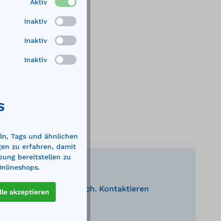
Aktiv
Inaktiv
Inaktiv
Inaktiv
S
ln, Tags und ähnlichen
gen zu erfahren, damit
bung bereitstellen zu
Onlineshops.
nden Produkte behilflich. Kontaktieren
lle akzeptieren
eratung.