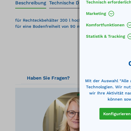
Technisch erforderlic
Beschreibung
Technische Daten
Marketing
für Rechteckbehälter 200 l hoch und Streugutbehälter 2
Komfortfunktionen
für eine Bodenfreiheit von 90 mm
Statistik & Tracking
Haben Sie Fragen?
Mit der Auswahl “Alle
Technologien. Wir nut
wir Ihre Aktivität n
können sowi
Ger
Konfigurieren