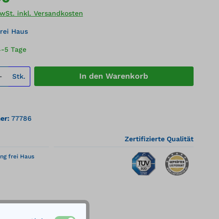
MwSt. inkl. Versandkosten
rei Haus
4-5 Tage
 Anzahl: Gib den gewünschten Wert ei
In den Warenkorb
Stk.
er:
77786
Zertifizierte Qualität
ng frei Haus