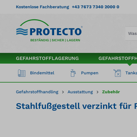
springen
Zur Hauptnavigation springen
Kostenlose Fachberatung
+43 7673 7340 2000 0
BESTÄNDIG | SICHER | LAGERN
GEFAHRSTOFFLAGERUNG
GEFAHRSTOFF
Bindemittel
Pumpen
Tanka
Gefahrstoffhandling
Ausstattung
Zubehör
Stahlfußgestell verzinkt fü
Bildergalerie überspringen