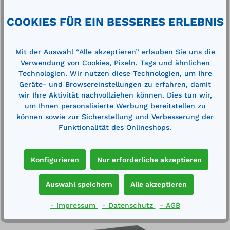
Auffangvolumen Wannenboden: 20 l Tragfähigkeit
pro Wan…
Mehr
COOKIES FÜR EIN BESSERES ERLEBNIS
Technische Daten
Mit der Auswahl “Alle akzeptieren” erlauben Sie uns die
Downloads
Verwendung von Cookies, Pixeln, Tags und ähnlichen
Technologien. Wir nutzen diese Technologien, um Ihre
Geräte- und Browsereinstellungen zu erfahren, damit
wir Ihre Aktivität nachvollziehen können. Dies tun wir,
um Ihnen personalisierte Werbung bereitstellen zu
können sowie zur Sicherstellung und Verbesserung der
Funktionalität des Onlineshops.
Produktgalerie überspringen
Zubehör
Konfigurieren
Nur erforderliche akzeptieren
Auswahl speichern
Alle akzeptieren
- Impressum
- Datenschutz
- AGB