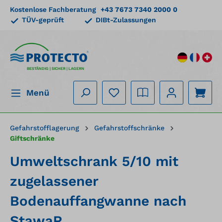
Kostenlose Fachberatung
+43 7673 7340 2000 0
alt springen
TÜV-geprüft
DIBt-Zulassungen
BESTÄNDIG | SICHER | LAGERN
Menü
Gefahrstofflagerung
Gefahrstoffschränke
Giftschränke
Umweltschrank 5/10 mit
zugelassener
Bodenauffangwanne nach
StawaR