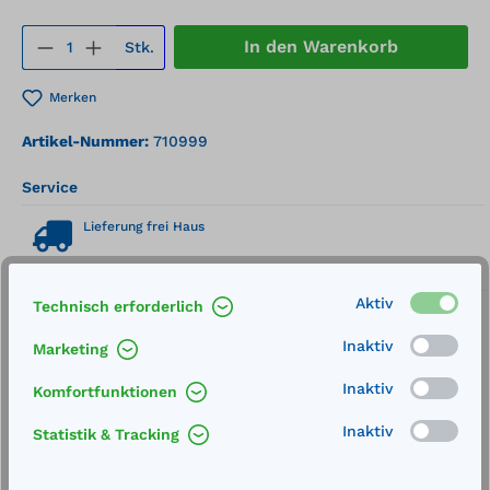
Produkt Anzahl: Gib den gewünschten We
In den Warenkorb
Stk.
Merken
Artikel-Nummer:
710999
Service
Lieferung frei Haus
Zertifizierte Qualität
Aktiv
Technisch erforderlich
Inaktiv
Marketing
Inaktiv
Komfortfunktionen
Beschreibung
Inaktiv
Statistik & Tracking
Außenmaße BxTxH: 500 x 500 x 1000 mm
Auffangvolumen Bodenwanne: 30 l