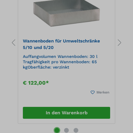
Wannenboden für Umweltschränke
L
5/10 und 5/20
U
0
Auffangvolumen Wannenboden: 30 l
O
Tragfähigkeit pro Wannenboden: 65
kgOberfläche: verzinkt
€ 122,00*
€
en
Merken
In den Warenkorb